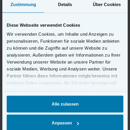
Zustimmung
Details
Über Cookies
Beschreibung
Diese Webseite verwendet Cookies
Widerrufsbelehrung
Wir verwenden Cookies, um Inhalte und Anzeigen zu
Die Widerrufsbelehrung bietet Vermietern eine
personalisieren, Funktionen für soziale Medien anbieten
rechtssichere und klar formulierte Grundlage zur
zu können und die Zugriffe auf unsere Website zu
Information ihrer Vertragspartner über das gesetzliche
analysieren. Außerdem geben wir Informationen zu Ihrer
Widerrufsrecht. Das Formular entspricht den aktuellen
Verwendung unserer Website an unsere Partner für
gesetzlichen Vorgaben und stellt alle erforderlichen
soziale Medien, Werbung und Analysen weiter. Unsere
Hinweise zum Beginn, Umfang und Ablauf der
Partner führen diese Informationen möglicherweise mit
Widerrufsfrist übersichtlich dar. Durch präzise
weiteren Daten zusammen, die Sie ihnen bereitgestellt
Formulierungen und eine verständliche Struktur erleichtert
haben oder die sie im Rahmen Ihrer Nutzung der Dienste
es die korrekte Umsetzung der Informationspflichten. Ideal
gesammelt haben.
für Vermieter, die ihre Vertragsunterlagen vollständig,
Alle zulassen
transparent und rechtlich einwandfrei gestalten möchten.
Verfügbare Varianten
Anpassen