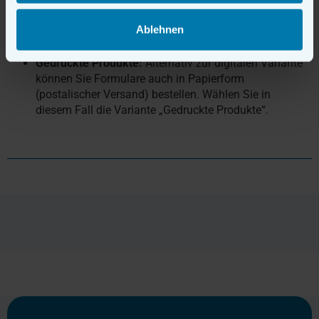
PDF-Download:
Wählen Sie die Variante „PDF-
Download“, um die digitalen Formulare direkt
Ablehnen
auszufüllen und im gängigen PDF-Format
herunterzuladen.
Gedruckte Produkte:
Alternativ zur digitalen Variante
können Sie Formulare auch in Papierform
(postalischer Versand) bestellen. Wählen Sie in
diesem Fall die Variante „Gedruckte Produkte“.