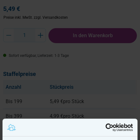
5,49 €
Preise inkl. MwSt.
zzgl. Versandkosten
Produkt Anzahl: Gib den gewünschten Wert ein oder benutze die Schaltflächen um
In den Warenkorb
Sofort verfügbar, Lieferzeit: 1-3 Tage
Staffelpreise
Anzahl
Stückpreis
Bis
199
5,49 €
pro Stück
Bis
399
4,99 €
pro Stück
Ab
400
4,49 €
pro Stück