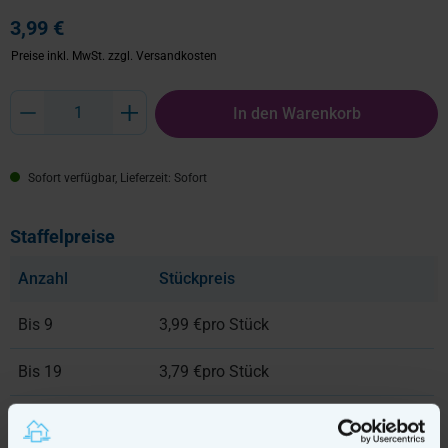
3,99 €
Preise inkl. MwSt.
zzgl. Versandkosten
Produkt Anzahl: Gib den gewünschten Wert ein oder benutze die Schaltflächen um
In den Warenkorb
Sofort verfügbar, Lieferzeit: Sofort
Staffelpreise
Anzahl
Stückpreis
Bis
9
3,99 €
pro Stück
Bis
19
3,79 €
pro Stück
Bis
49
3,59 €
pro Stück