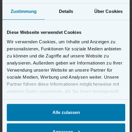
Ab
50
3,19 €
pro Stück
Zustimmung
Details
Über Cookies
Beschreibung
Diese Webseite verwendet Cookies
Wir verwenden Cookies, um Inhalte und Anzeigen zu
Widerrufsbelehrung
personalisieren, Funktionen für soziale Medien anbieten
Die Widerrufsbelehrung bietet Vermietern eine
zu können und die Zugriffe auf unsere Website zu
rechtssichere und klar formulierte Grundlage zur
analysieren. Außerdem geben wir Informationen zu Ihrer
Information ihrer Vertragspartner über das gesetzliche
Verwendung unserer Website an unsere Partner für
Widerrufsrecht. Das Formular entspricht den aktuellen
soziale Medien, Werbung und Analysen weiter. Unsere
gesetzlichen Vorgaben und stellt alle erforderlichen
Partner führen diese Informationen möglicherweise mit
Hinweise zum Beginn, Umfang und Ablauf der
weiteren Daten zusammen, die Sie ihnen bereitgestellt
Widerrufsfrist übersichtlich dar. Durch präzise
haben oder die sie im Rahmen Ihrer Nutzung der Dienste
Formulierungen und eine verständliche Struktur erleichtert
gesammelt haben.
es die korrekte Umsetzung der Informationspflichten. Ideal
Alle zulassen
für Vermieter, die ihre Vertragsunterlagen vollständig,
transparent und rechtlich einwandfrei gestalten möchten.
Anpassen